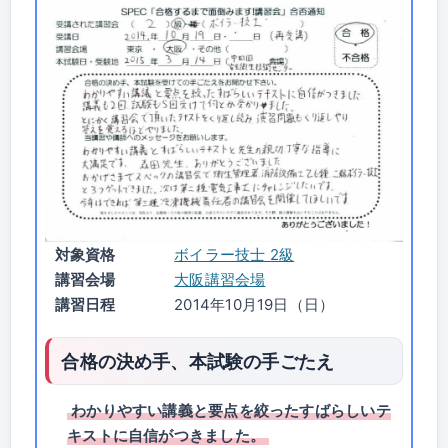
対象資格
ボイラー技士 2級
講習会場
大阪講習会場
講習日程
2014年10月19日（日）
合格の決め手、本試験の手ごたえ
わかりやすい講義と要点を絞ったすばらしいテ
キストに自信がつきました。