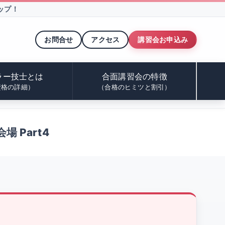
ップ！
お問合せ
アクセス
講習会お申込み
ラー技士とは
合面講習会の特徴
資格の詳細）
（合格のヒミツと割引）
場 Part4