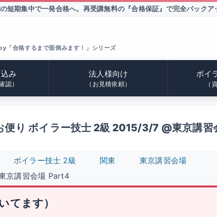
間の短期集中で一発合格へ。
再受講無料の『合格保証』で完全バックア
by「合格するまで面倒みます！」シリーズ
申込み
法人様向け
ボイ
確認）
（お見積依頼）
（
り ボイラー技士 2級 2015/3/7 @東京講習会
ボイラー技士 2級
関東
東京講習会場
東京講習会場 Part4
いてます）