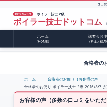
2日
ボイラー技士 2級
累計2万人合格
ボイラー技士ドットコム
TM
ホーム
講習会お
（HOME）
（料金と残席
合格者のお便
ホーム
合格者のお便り（お客様の声）
合格者のお便り ボイラー技士 2級 2015/3/7 @
お客様の声（多数の口コミをいただ