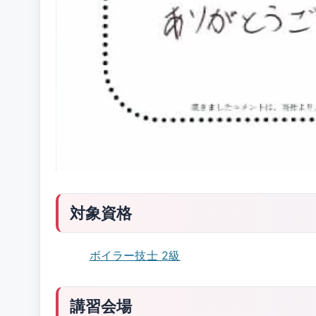
対象資格
ボイラー技士 2級
講習会場