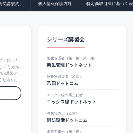
会受講規約」
個人情報保護方針
特定商取引法に基づく表
シリーズ講習会
衛生管理者（第一種・第二種）
プトにした
衛生管理ドットネット
リズミカル
すい講習とし
危険物取扱者（乙四）
ください。
乙四ドットコム
エックス線作業主任者
エックス線ドットネット
消防設備士（乙六）
消防設備ドットコム
電気工事士（第二種）