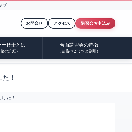
ップ！
お問合せ
アクセス
講習会お申込み
ラー技士とは
合面講習会の特徴
資格の詳細）
（合格のヒミツと割引）
した！
ました！