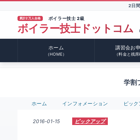
2日
ボイラー技士 2級
累計2万人合格
ボイラー技士ドットコム
TM
ホーム
講習会お
（HOME）
（料金と残席
学割
ホーム
インフォメーション
ピック
2016-01-15
ピックアップ