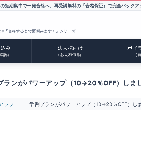
間の短期集中で一発合格へ。
再受講無料の『合格保証』で完全バックア
by「合格するまで面倒みます！」シリーズ
申込み
法人様向け
ボイ
確認）
（お見積依頼）
（
プランがパワーアップ（10→20％OFF）しま
アップ
学割プランがパワーアップ（10→20％OFF）し