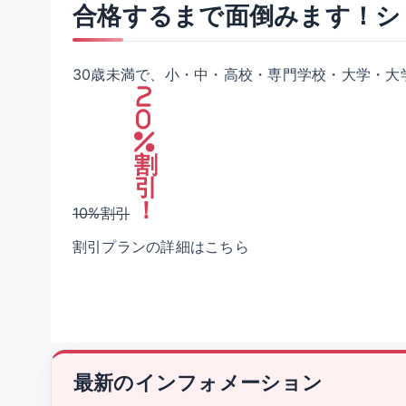
合格するまで面倒みます！シ
30歳未満で、小・中・高校・専門学校・大学・大
2
0
%
割
引
！
10%割引
割引プランの詳細はこちら
最新のインフォメーション