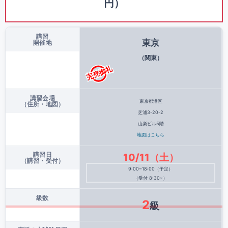
円）
講習
東京
開催地
（関東）
完売御礼
講習会場
東京都港区
（住所・地図）
芝浦3-20-2
山楽ビル5階
地図はこちら
講習日
10/11（土）
（講習・受付）
9:00~18:00（予定）
（受付 8:30~）
級数
2
級